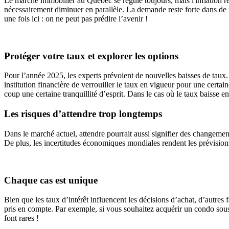
Le marché immobilier au Québec se régule toujours, mais l'inflation re
nécessairement diminuer en parallèle. La demande reste forte dans de 
une fois ici : on ne peut pas prédire l’avenir !
Protéger votre taux et explorer les options
Pour l’année 2025, les experts prévoient de nouvelles baisses de taux.
institution financière de verrouiller le taux en vigueur pour une cert
coup une certaine tranquillité d’esprit. Dans le cas où le taux baisse e
Les risques d’attendre trop longtemps
Dans le marché actuel, attendre pourrait aussi signifier des changemen
De plus, les incertitudes économiques mondiales rendent les prévisions 
Chaque cas est unique
Bien que les taux d’intérêt influencent les décisions d’achat, d’autre
pris en compte. Par exemple, si vous souhaitez acquérir un condo sous
font rares !