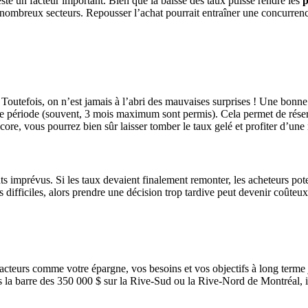
ste un facteur important. Bien que la baisse des taux puisse rendre les
p
nombreux secteurs. Repousser l’achat pourrait entraîner une concurrence 
 Toutefois, on n’est jamais à l’abri des mauvaises surprises ! Une bonn
aine période (souvent, 3 mois maximum sont permis). Cela permet de réser
ncore, vous pourrez bien sûr laisser tomber le taux gelé et profiter d’une
ts imprévus. Si les taux devaient finalement remonter, les acheteurs pote
difficiles, alors prendre une décision trop tardive peut devenir coûteux
s facteurs comme votre épargne, vos besoins et vos objectifs à long terme
 la barre des 350 000 $ sur la Rive-Sud ou la Rive-Nord de Montréal, il 