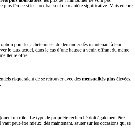
rêts plus abordables
, les prix de l’immobilier ne vont pas
plus féroce si les taux baissent de manière significative. Mais encore
e option pour les acheteurs est de demander dès maintenant à leur
ver le taux actuel, dans le cas d’une hausse à venir, offrant du même
 meilleure offre.
ntiels risqueraient de se retrouver avec des
mensualités plus élevées
.
.
 jouent un rôle. Le type de propriété recherché doit également être
vaut peut-être mieux, dès maintenant, sauter sur les occasions qui se