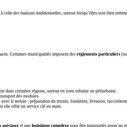
à celle des maisons traditionnelles, surtout lorsqu’elles sont bien entre
quent. Certaines municipalités imposent des
règlements particuliers
(su
me dans certaines régions, surtout en zone urbaine ou périurbaine.
transport des modules.
 avec le terrain : préparation du terrain, fondation, livraison, raccordem
i elle offre un service clé en main.
s spéciaux
et une
logistique complexe
pour être transportés jusqu’au si