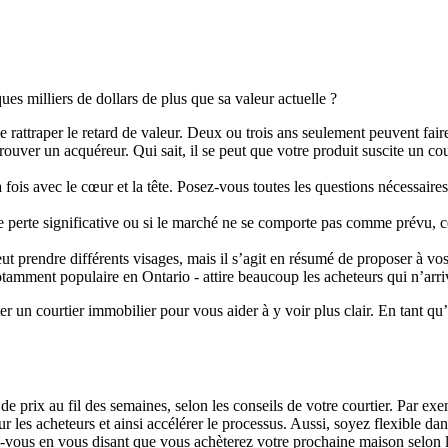
ues milliers de dollars de plus que sa valeur actuelle ?
rattraper le retard de valeur. Deux ou trois ans seulement peuvent fair
trouver un acquéreur. Qui sait, il se peut que votre produit suscite un co
 la fois avec le cœur et la tête. Posez-vous toutes les questions nécessa
ne perte significative ou si le marché ne se comporte pas comme prévu, 
eut prendre différents visages, mais il s’agit en résumé de proposer à v
notamment populaire en Ontario - attire beaucoup les acheteurs qui n’arr
 un courtier immobilier pour vous aider à y voir plus clair. En tant qu’e
s de prix au fil des semaines, selon les conseils de votre courtier. Par e
r les acheteurs et ainsi accélérer le processus. Aussi, soyez flexible dan
ez-vous en vous disant que vous achèterez votre prochaine maison selon 